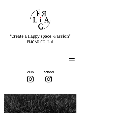
“Create a Happy space ×Passion”
FLiGAR.CO.,Ltd.
club
school