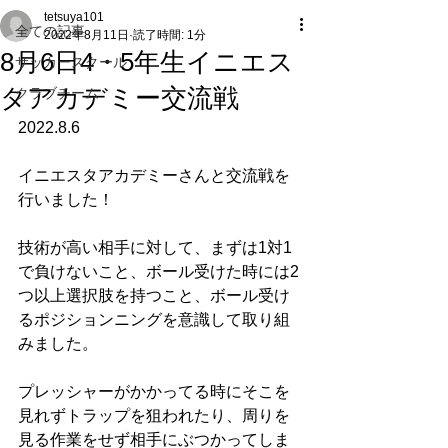
tetsuya101
全ての記事
2022年8月11日
読了時間: 1分
8月6日4・5年生イニエス
サッカースクール
タアカデミー交流戦
クラブチーム
2022.8.6
イニエスタアカデミーさんと交流戦を
行いました！
技術が高い相手に対して、まずは1対1
で負けないこと、ボール受けた時には2
つ以上選択肢を持つこと、ボール受け
るポジションニングを意識して取り組
みました。
プレッシャーがかかってる時にそこを
見れずトラップを狙われたり、周りを
見る作業をせず相手にぶつかってしま