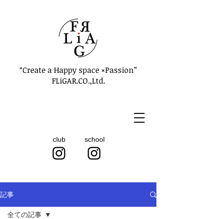
“Create a Happy space ×Passion”
FLiGAR.CO.,Ltd.
club
school
記事
全ての記事