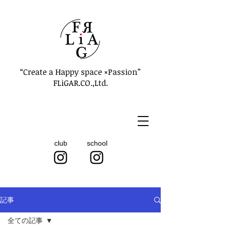
“Create a Happy space ×Passion”
FLiGAR.CO.,Ltd.
club
school
記事
全ての記事