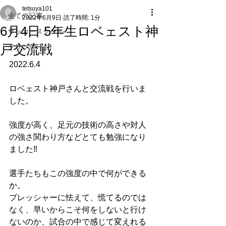
tetsuya101
全ての記事
2022年6月9日
読了時間: 1分
6月4日 5年生ロベェスト神
サッカースクール
戸交流戦
クラブチーム
2022.6.4
ロベェスト神戸さんと交流戦を行いま
した。
強度が高く、足元の技術の高さや対人
の強さ関わり方などとても勉強になり
ました‼︎
選手たちもこの強度の中で何ができる
か。
プレッシャーに怯えて、慌てるのでは
なく、早いからこそ何をしないと行け
ないのか、試合の中で感じて変えれる