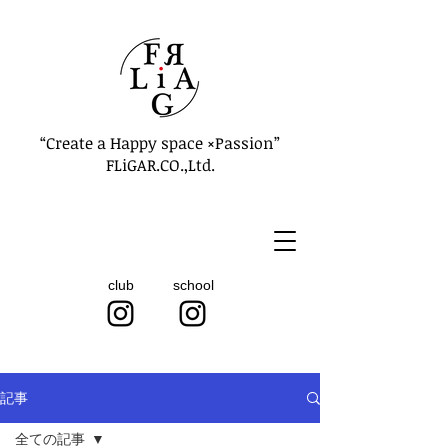
“Create a Happy space ×Passion”
FLiGAR.CO.,Ltd.
club
school
記事
全ての記事