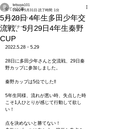
tetsuya101
全ての記事
2022年5月31日
読了時間: 1分
5月28日 4年生多田少年交
サッカースクール
流戦、5月29日4年生秦野
クラブチーム
CUP
2022.5.28・5.29
28日に多田少年さんと交流戦、29日秦
野カップに参加しました。
秦野カップは5位でした‼︎
5年生同様、流れが悪い時、失点した時
こそ1人ひとりが感じて行動して欲し
い！
点を決めないと勝てない！