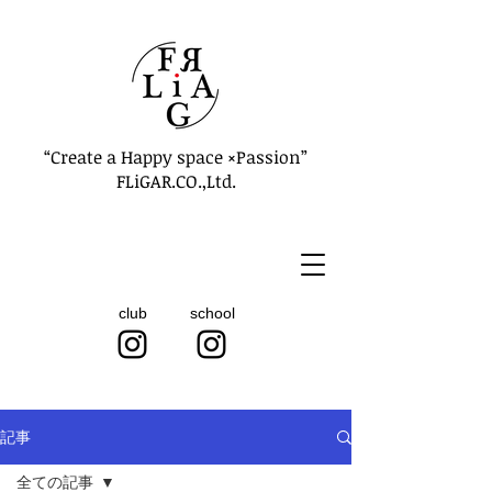
“Create a Happy space ×Passion”
FLiGAR.CO.,Ltd.
club
school
記事
全ての記事