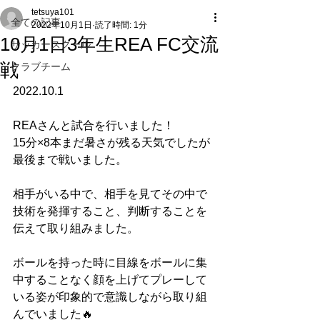
tetsuya101
全ての記事
2022年10月1日
読了時間: 1分
10月1日3年生REA FC交流
サッカースクール
戦
クラブチーム
2022.10.1
REAさんと試合を行いました！
15分×8本まだ暑さが残る天気でしたが
最後まで戦いました。
相手がいる中で、相手を見てその中で
技術を発揮すること、判断することを
伝えて取り組みました。
ボールを持った時に目線をボールに集
中することなく顔を上げてプレーして
いる姿が印象的で意識しながら取り組
んでいました🔥