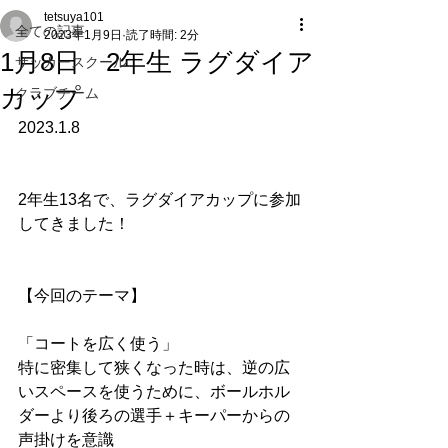
tetsuya101
全ての記事
2023年1月9日
読了時間: 2分
1月8日 2年生 ラグダイア
サッカースクール
カップ
クラブチーム
2023.1.8
2年生13名で、ラグダイアカップに参加
してきました！
【今回のテーマ】
「コートを広く使う」
特に密集して狭くなった時は、逆の広
いスペースを使うために、ボールホル
ダーより後ろの選手＋キーパーからの
声掛けを意識