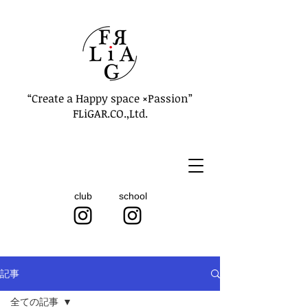
“Create a Happy space ×Passion”
FLiGAR.CO.,Ltd.
club
school
記事
全ての記事